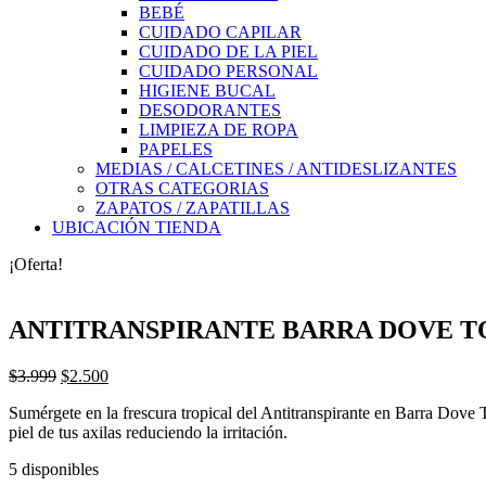
BEBÉ
CUIDADO CAPILAR
CUIDADO DE LA PIEL
CUIDADO PERSONAL
HIGIENE BUCAL
DESODORANTES
LIMPIEZA DE ROPA
PAPELES
MEDIAS / CALCETINES / ANTIDESLIZANTES
OTRAS CATEGORIAS
ZAPATOS / ZAPATILLAS
UBICACIÓN TIENDA
¡Oferta!
ANTITRANSPIRANTE BARRA DOVE T
El
El
$
3.999
$
2.500
precio
precio
Sumérgete en la frescura tropical del Antitranspirante en Barra Dove 
original
actual
piel de tus axilas reduciendo la irritación.
era:
es:
$3.999.
$2.500.
5 disponibles