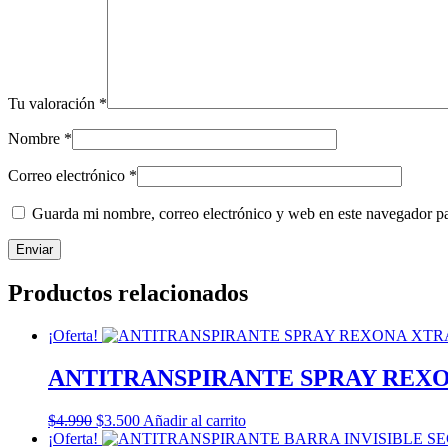
Tu valoración
*
Nombre
*
Correo electrónico
*
Guarda mi nombre, correo electrónico y web en este navegador p
Productos relacionados
¡Oferta!
ANTITRANSPIRANTE SPRAY REXO
El
El
$
4.990
$
3.500
Añadir al carrito
precio
precio
¡Oferta!