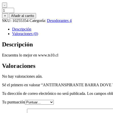
-
ANTITRANSPIRANTE
BARRA
+
Añadir al carrito
DOVE
SKU:
10255354
Categoría:
Desodorantes 4
TONO
UNIFORME
Descripción
COCO
Valoraciones (0)
45
GR.
Descripción
cantidad
Encuentra lo mejor en www.ts10.cl
Valoraciones
No hay valoraciones aún.
Sé el primero en valorar “ANTITRANSPIRANTE BARRA DO
Tu dirección de correo electrónico no será publicada.
Los campos obli
Tu puntuación