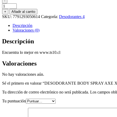
-
DESODORANTE
BODY
+
Añadir al carrito
SPRAY
SKU:
7791293050614
Categoría:
Desodorantes 4
AXE
XL
Descripción
MARINE
Valoraciones (0)
230
ML.
Descripción
cantidad
Encuentra lo mejor en www.ts10.cl
Valoraciones
No hay valoraciones aún.
Sé el primero en valorar “DESODORANTE BODY SPRAY AXE 
Tu dirección de correo electrónico no será publicada.
Los campos obli
Tu puntuación