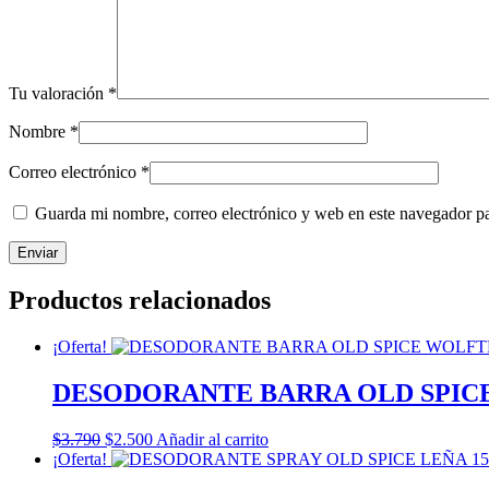
Tu valoración
*
Nombre
*
Correo electrónico
*
Guarda mi nombre, correo electrónico y web en este navegador p
Productos relacionados
¡Oferta!
DESODORANTE BARRA OLD SPIC
El
El
$
3.790
$
2.500
Añadir al carrito
precio
precio
¡Oferta!
original
actual