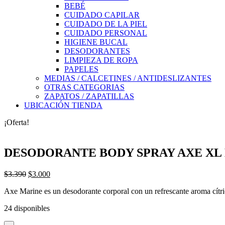
BEBÉ
CUIDADO CAPILAR
CUIDADO DE LA PIEL
CUIDADO PERSONAL
HIGIENE BUCAL
DESODORANTES
LIMPIEZA DE ROPA
PAPELES
MEDIAS / CALCETINES / ANTIDESLIZANTES
OTRAS CATEGORIAS
ZAPATOS / ZAPATILLAS
UBICACIÓN TIENDA
¡Oferta!
DESODORANTE BODY SPRAY AXE XL 
El
El
$
3.390
$
3.000
precio
precio
Axe Marine es un desodorante corporal con un refrescante aroma cítric
original
actual
era:
es:
24 disponibles
$3.390.
$3.000.