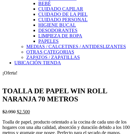
BEBÉ
CUIDADO CAPILAR
CUIDADO DE LA PIEL
CUIDADO PERSONAL
HIGIENE BUCAL
DESODORANTES
LIMPIEZA DE ROPA
PAPELES
MEDIAS / CALCETINES / ANTIDESLIZANTES
OTRAS CATEGORIAS
ZAPATOS / ZAPATILLAS
UBICACIÓN TIENDA
¡Oferta!
TOALLA DE PAPEL WIN ROLL
NARANJA 70 METROS
El
El
$
2.990
$
2.500
precio
precio
Toalla de papel, producto orientado a la cocina de cada uno de los
original
actual
hogares con una alta calidad, absorción y duración debido a los 100
era:
es:
metros y gramaje que posee. Perfecto para el secado de manos,
$2.990.
$2.500.