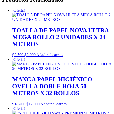
¡Oferta!
TOALLA DE PAPEL NOVA ULTRA
MEGA ROLLO 2 UNIDADES X 24
METROS
El
El
$
2.590
$
2.000
Añadir al carrito
precio
precio
¡Oferta!
original
actual
era:
es:
$2.590.
$2.000.
MANGA PAPEL HIGIÉNICO
OVELLA DOBLE HOJA 50
METROS X 32 ROLLOS
El
El
$
18.400
$
17.000
Añadir al carrito
precio
precio
¡Oferta!
original
actual