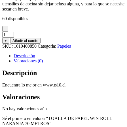
utensilios de cocina sin dejar pelusa alguna, y para lo que se necesite
secar en breve.
60 disponibles
-
TOALLA
DE
+
Añadir al carrito
PAPEL
SKU:
1010400850
Categoría:
Papeles
WIN
ROLL
Descripción
NARANJA
Valoraciones (0)
70
METROS
Descripción
cantidad
Encuentra lo mejor en www.ts10.cl
Valoraciones
No hay valoraciones aún.
Sé el primero en valorar “TOALLA DE PAPEL WIN ROLL
NARANJA 70 METROS”