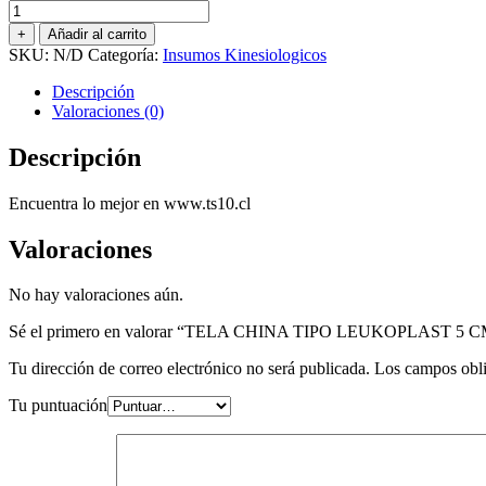
TELA
CHINA
+
Añadir al carrito
TIPO
SKU:
N/D
Categoría:
Insumos Kinesiologicos
LEUKOPLAST
5
Descripción
CM.
Valoraciones (0)
X
5
Descripción
MTS.
cantidad
Encuentra lo mejor en www.ts10.cl
Valoraciones
No hay valoraciones aún.
Sé el primero en valorar “TELA CHINA TIPO LEUKOPLAST 5 C
Tu dirección de correo electrónico no será publicada.
Los campos obli
Tu puntuación