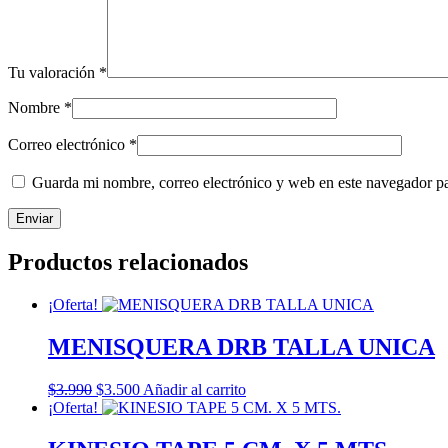
Tu valoración
*
Nombre
*
Correo electrónico
*
Guarda mi nombre, correo electrónico y web en este navegador p
Productos relacionados
¡Oferta!
MENISQUERA DRB TALLA UNICA
El
El
$
3.990
$
3.500
Añadir al carrito
precio
precio
¡Oferta!
original
actual
era:
es: