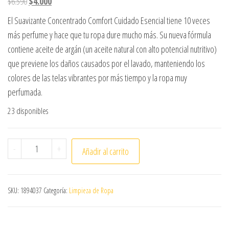
El precio original era: $6.590.
El precio actual es: $4.000.
$
6.590
$
4.000
El Suavizante Concentrado Comfort Cuidado Esencial tiene 10 veces
más perfume y hace que tu ropa dure mucho más. Su nueva fórmula
contiene aceite de argán (un aceite natural con alto potencial nutritivo)
que previene los daños causados por el lavado, manteniendo los
colores de las telas vibrantes por más tiempo y la ropa muy
perfumada.
23 disponibles
SUAVIZANTE COMFORT FRESCOR INTENSO 1 LITRO cantid
-
+
Añadir al carrito
SKU:
1894037
Categoría:
Limpieza de Ropa