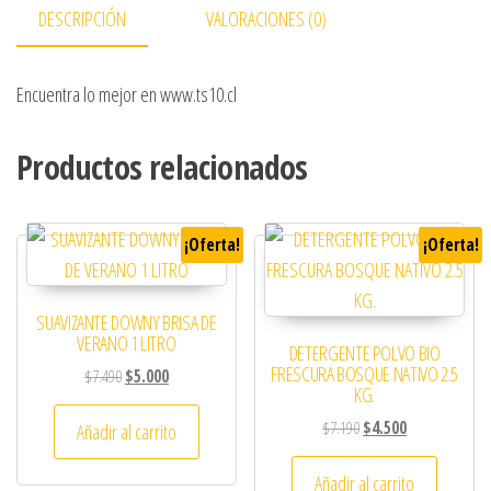
DESCRIPCIÓN
VALORACIONES (0)
Encuentra lo mejor en www.ts10.cl
Productos relacionados
¡Oferta!
¡Oferta!
SUAVIZANTE DOWNY BRISA DE
VERANO 1 LITRO
DETERGENTE POLVO BIO
FRESCURA BOSQUE NATIVO 2.5
El precio original era: $7.490.
El precio actual es: $5.000.
$
7.490
$
5.000
KG.
El precio original era: 
El precio actual
$
7.190
$
4.500
Añadir al carrito
Añadir al carrito