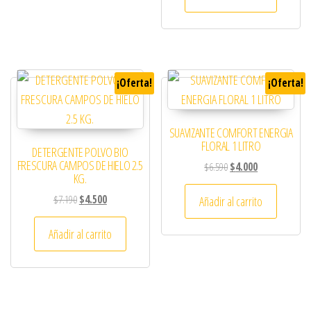
¡Oferta!
¡Oferta!
SUAVIZANTE COMFORT ENERGIA
FLORAL 1 LITRO
DETERGENTE POLVO BIO
FRESCURA CAMPOS DE HIELO 2.5
El precio original era: 
El precio actual
$
6.590
$
4.000
KG.
El precio original era: $7.190.
El precio actual es: $4.500.
$
7.190
$
4.500
Añadir al carrito
Añadir al carrito