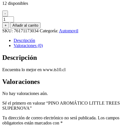
12 disponibles
-
PINO
AROMÁTICO
+
Añadir al carrito
LITTLE
SKU:
76171173034
Categoría:
Automovil
TREES
SUPERNOVA
Descripción
cantidad
Valoraciones (0)
Descripción
Encuentra lo mejor en www.ts10.cl
Valoraciones
No hay valoraciones aún.
Sé el primero en valorar “PINO AROMÁTICO LITTLE TREES
SUPERNOVA”
Tu dirección de correo electrónico no será publicada.
Los campos
obligatorios están marcados con
*