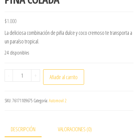
$
1.000
La deliciosa combinación de piña dulce y coco cremoso te transporta a
un paraíso tropical.
24 disponibles
PINO AROMÁTICO LITTLE TREES PIÑA COLADA cantidad
-
+
Añadir al carrito
SKU:
76171109675
Categoría:
Automovil 2
DESCRIPCIÓN
VALORACIONES (0)