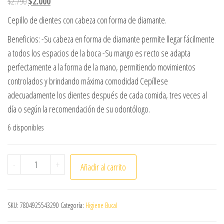
El precio original era: $2.790.
El precio actual es: $2.000.
$
2.790
$
2.000
Cepillo de dientes con cabeza con forma de diamante.
Beneficios: -Su cabeza en forma de diamante permite llegar fácilmente
a todos los espacios de la boca -Su mango es recto se adapta
perfectamente a la forma de la mano, permitiendo movimientos
controlados y brindando máxima comodidad Cepíllese
adecuadamente los dientes después de cada comida, tres veces al
día o según la recomendación de su odontólogo.
6 disponibles
PACK 2 CEPILLO DENTAL DENTO PLUS MEDIANO cantidad
-
+
Añadir al carrito
SKU:
7804925543290
Categoría:
Higiene Bucal