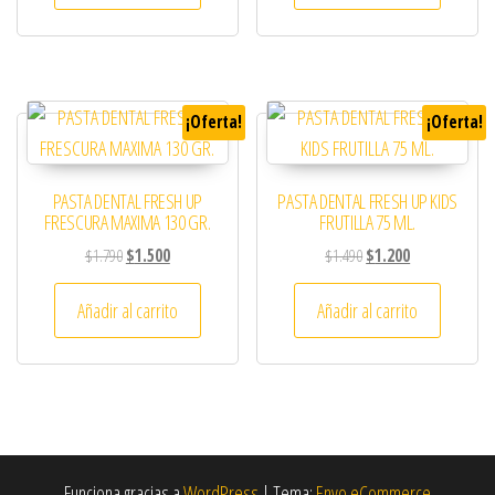
¡Oferta!
¡Oferta!
PASTA DENTAL FRESH UP
PASTA DENTAL FRESH UP KIDS
FRESCURA MAXIMA 130 GR.
FRUTILLA 75 ML.
El precio original era: $1.790.
El precio actual es: $1.500.
El precio original era: 
El precio actual
$
1.790
$
1.500
$
1.490
$
1.200
Añadir al carrito
Añadir al carrito
Funciona gracias a
WordPress
|
Tema:
Envo eCommerce