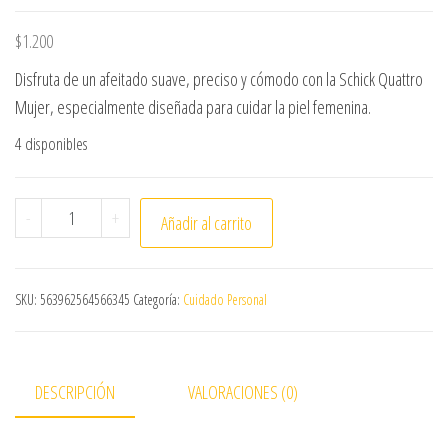
$
1.200
Disfruta de un afeitado suave, preciso y cómodo con la Schick Quattro
Mujer, especialmente diseñada para cuidar la piel femenina.
4 disponibles
MAQUINA DE AFEITAR SCHICK QUATTRO 4 TITANIUM SENS
-
+
Añadir al carrito
SKU:
563962564566345
Categoría:
Cuidado Personal
DESCRIPCIÓN
VALORACIONES (0)