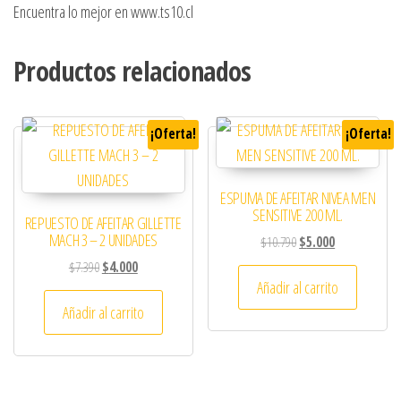
Encuentra lo mejor en www.ts10.cl
Productos relacionados
¡Oferta!
¡Oferta!
ESPUMA DE AFEITAR NIVEA MEN
SENSITIVE 200 ML.
REPUESTO DE AFEITAR GILLETTE
MACH 3 – 2 UNIDADES
El precio original era:
El precio actua
$
10.790
$
5.000
El precio original era: $7.390.
El precio actual es: $4.000.
$
7.390
$
4.000
Añadir al carrito
Añadir al carrito