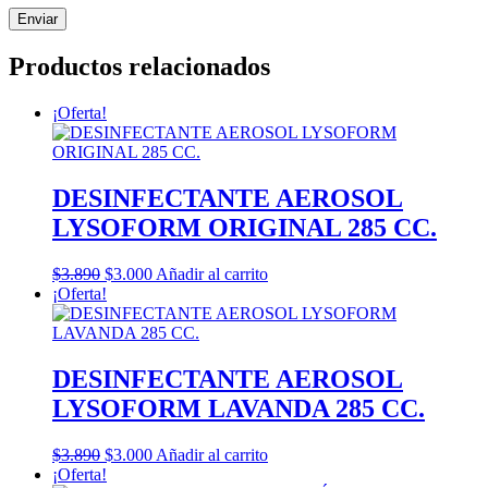
Productos relacionados
¡Oferta!
DESINFECTANTE AEROSOL
LYSOFORM ORIGINAL 285 CC.
El
El
$
3.890
$
3.000
Añadir al carrito
precio
precio
¡Oferta!
original
actual
era:
es:
$3.890.
$3.000.
DESINFECTANTE AEROSOL
LYSOFORM LAVANDA 285 CC.
El
El
$
3.890
$
3.000
Añadir al carrito
precio
precio
¡Oferta!