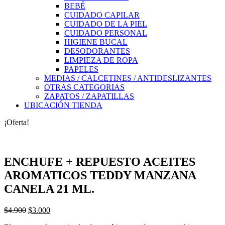
BEBÉ
CUIDADO CAPILAR
CUIDADO DE LA PIEL
CUIDADO PERSONAL
HIGIENE BUCAL
DESODORANTES
LIMPIEZA DE ROPA
PAPELES
MEDIAS / CALCETINES / ANTIDESLIZANTES
OTRAS CATEGORIAS
ZAPATOS / ZAPATILLAS
UBICACIÓN TIENDA
¡Oferta!
ENCHUFE + REPUESTO ACEITES
AROMATICOS TEDDY MANZANA
CANELA 21 ML.
El
El
$
4.900
$
3.000
precio
precio