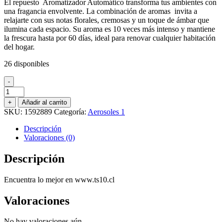
El repuesto Aromatizador Automático transforma tus ambientes con
original
actual
una fragancia envolvente. La combinación de aromas invita a
era:
es:
relajarte con sus notas florales, cremosas y un toque de ámbar que
$4.900.
$3.000.
ilumina cada espacio. Su aroma es 10 veces más intenso y mantiene
la frescura hasta por 60 días, ideal para renovar cualquier habitación
del hogar.
26 disponibles
-
ENCHUFE
+
+
Añadir al carrito
REPUESTO
SKU:
1592889
Categoría:
Aerosoles 1
ACEITES
AROMATICOS
Descripción
TEDDY
Valoraciones (0)
MANZANA
CANELA
Descripción
21
ML.
Encuentra lo mejor en www.ts10.cl
cantidad
Valoraciones
No hay valoraciones aún.