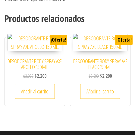
Productos relacionados
¡Oferta!
¡Oferta!
DESODORANTE BODY SPRAY AXE
DESODORANTE BODY SPRAY AXE
APOLLO 150 ML.
BLACK 150 ML.
El precio original era: $3.999.
El precio actual es: $2.200.
El precio original era: 
El precio actual
$
3.999
$
2.200
$
3.599
$
2.200
Añadir al carrito
Añadir al carrito