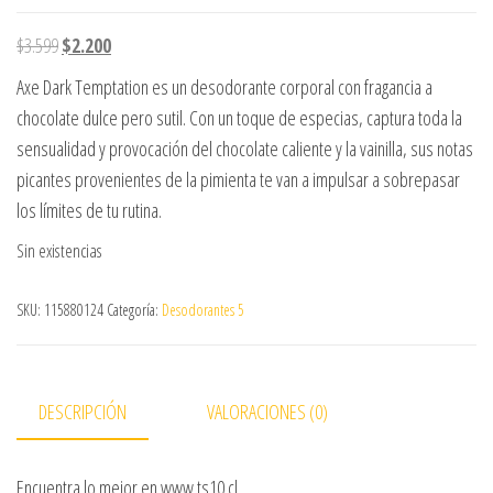
El precio original era: $3.599.
El precio actual es: $2.200.
$
3.599
$
2.200
Axe Dark Temptation es un desodorante corporal con fragancia a
chocolate dulce pero sutil. Con un toque de especias, captura toda la
sensualidad y provocación del chocolate caliente y la vainilla, sus notas
picantes provenientes de la pimienta te van a impulsar a sobrepasar
los límites de tu rutina.
Sin existencias
SKU:
115880124
Categoría:
Desodorantes 5
DESCRIPCIÓN
VALORACIONES (0)
Encuentra lo mejor en www.ts10.cl