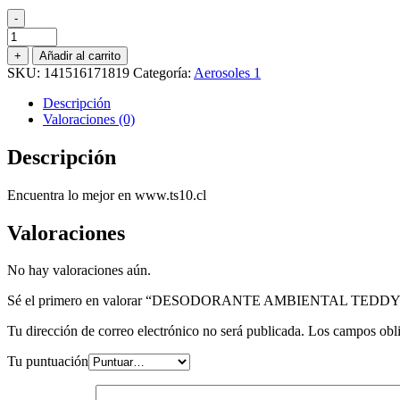
-
DESODORANTE
AMBIENTAL
+
Añadir al carrito
TEDDY
SKU:
141516171819
Categoría:
Aerosoles 1
PRIMAVERA
400
Descripción
ML.
Valoraciones (0)
cantidad
Descripción
Encuentra lo mejor en www.ts10.cl
Valoraciones
No hay valoraciones aún.
Sé el primero en valorar “DESODORANTE AMBIENTAL TEDD
Tu dirección de correo electrónico no será publicada.
Los campos obli
Tu puntuación