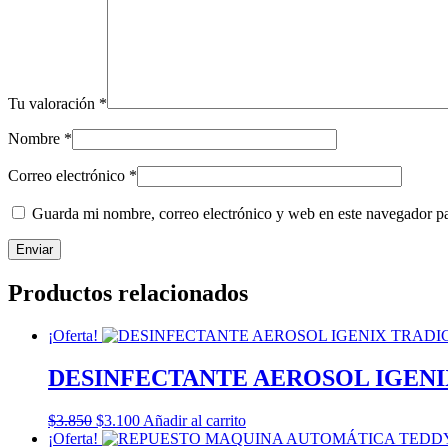
Tu valoración
*
Nombre
*
Correo electrónico
*
Guarda mi nombre, correo electrónico y web en este navegador p
Productos relacionados
¡Oferta!
DESINFECTANTE AEROSOL IGENIX
El
El
$
3.850
$
3.100
Añadir al carrito
precio
precio
¡Oferta!