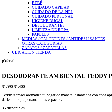
BEBÉ
CUIDADO CAPILAR
CUIDADO DE LA PIEL
CUIDADO PERSONAL
HIGIENE BUCAL
DESODORANTES
LIMPIEZA DE ROPA
PAPELES
MEDIAS / CALCETINES / ANTIDESLIZANTES
OTRAS CATEGORIAS
ZAPATOS / ZAPATILLAS
UBICACIÓN TIENDA
¡Oferta!
DESODORANTE AMBIENTAL TEDDY P
El
El
$
1.590
$
1.400
precio
precio
Teddy Aerosol aromatiza tu hogar de manera instantánea con cada aplic
original
actual
darle un toque personal a tus espacios.
era:
es:
$1.590.
$1.400.
35 disponibles