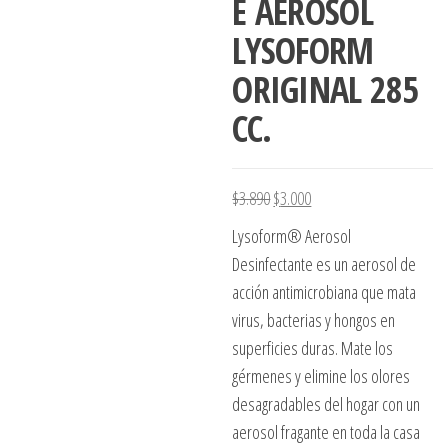
E AEROSOL
LYSOFORM
ORIGINAL 285
CC.
El precio original era: $3.890.
El precio actual es: $3.0
$
3.890
$
3.000
Lysoform® Aerosol
Desinfectante es un aerosol de
acción antimicrobiana que mata
virus, bacterias y hongos en
superficies duras. Mate los
gérmenes y elimine los olores
desagradables del hogar con un
aerosol fragante en toda la casa