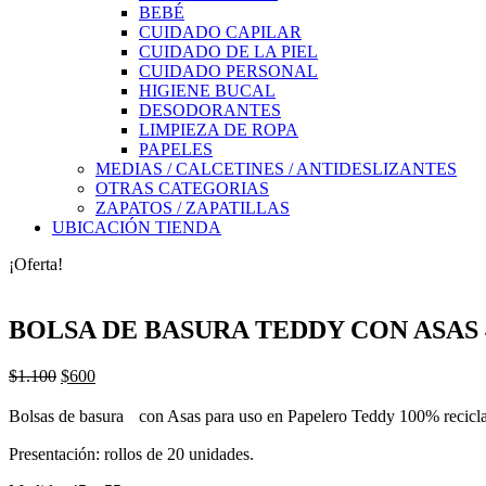
BEBÉ
CUIDADO CAPILAR
CUIDADO DE LA PIEL
CUIDADO PERSONAL
HIGIENE BUCAL
DESODORANTES
LIMPIEZA DE ROPA
PAPELES
MEDIAS / CALCETINES / ANTIDESLIZANTES
OTRAS CATEGORIAS
ZAPATOS / ZAPATILLAS
UBICACIÓN TIENDA
¡Oferta!
BOLSA DE BASURA TEDDY CON ASAS 45
El
El
$
1.100
$
600
precio
precio
original
actual
Bolsas de basura con Asas para uso en Papelero Teddy 100% recicla
era:
es:
$1.100.
$600.
Presentación: rollos de 20 unidades.