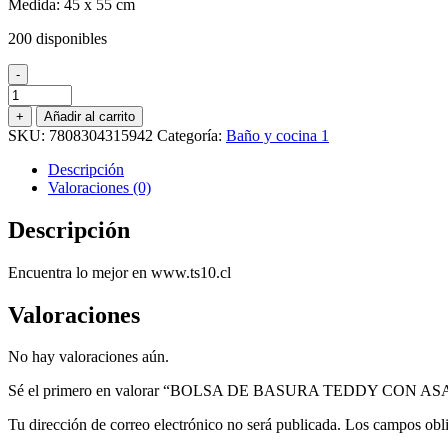
Medida: 45 x 55 cm
200 disponibles
-
BOLSA
DE
+
Añadir al carrito
BASURA
SKU:
7808304315942
Categoría:
Baño y cocina 1
TEDDY
CON
Descripción
ASAS
Valoraciones (0)
45
X
Descripción
55
-
Encuentra lo mejor en www.ts10.cl
20
UNIDADES
cantidad
Valoraciones
No hay valoraciones aún.
Sé el primero en valorar “BOLSA DE BASURA TEDDY CON AS
Tu dirección de correo electrónico no será publicada.
Los campos obli