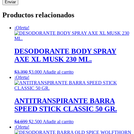
Productos relacionados
¡Oferta!
DESODORANTE BODY SPRAY
AXE XL MUSK 230 ML.
El
El
$
3.390
$
3.000
Añadir al carrito
precio
precio
¡Oferta!
original
actual
era:
es:
$3.390.
$3.000.
ANTITRANSPIRANTE BARRA
SPEED STICK CLASSIC 50 GR.
El
El
$
4.699
$
2.500
Añadir al carrito
precio
precio
¡Oferta!
original
actual