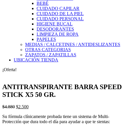
BEBÉ
CUIDADO CAPILAR
CUIDADO DE LA PIEL
CUIDADO PERSONAL
HIGIENE BUCAL
DESODORANTES
LIMPIEZA DE ROPA
PAPELES
MEDIAS / CALCETINES / ANTIDESLIZANTES
OTRAS CATEGORIAS
ZAPATOS / ZAPATILLAS
UBICACIÓN TIENDA
¡Oferta!
ANTITRANSPIRANTE BARRA SPEED
STICK X5 50 GR.
El
El
$
4.880
$
2.500
precio
precio
Su fórmula clínicamente probada tiene un sistema de Multi-
original
actual
Protección que dura todo el día para ayudar a que te sientas:
era:
es:
$4.880.
$2.500.