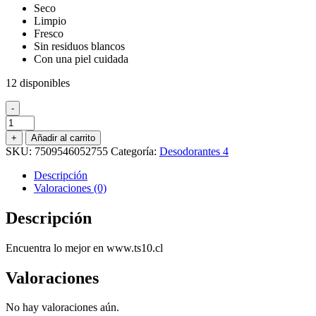
Seco
Limpio
Fresco
Sin residuos blancos
Con una piel cuidada
12 disponibles
-
ANTITRANSPIRANTE
BARRA
+
Añadir al carrito
SPEED
SKU:
7509546052755
Categoría:
Desodorantes 4
STICK
X5
Descripción
50
Valoraciones (0)
GR.
cantidad
Descripción
Encuentra lo mejor en www.ts10.cl
Valoraciones
No hay valoraciones aún.