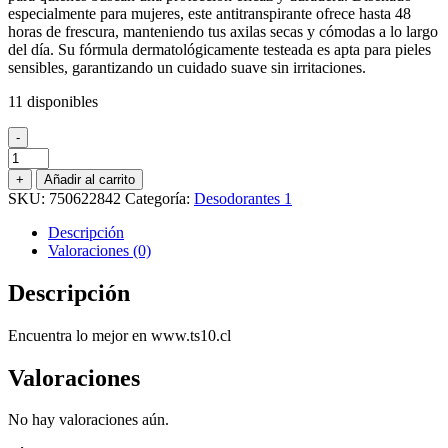
especialmente para mujeres, este antitranspirante ofrece hasta 48
$3.990.
$2.500.
horas de frescura, manteniendo tus axilas secas y cómodas a lo largo
del día. Su fórmula dermatológicamente testeada es apta para pieles
sensibles, garantizando un cuidado suave sin irritaciones.
11 disponibles
-
ANTITRANSPIRANTE
BARRA
+
Añadir al carrito
DOVE
SKU:
750622842
Categoría:
Desodorantes 1
INVISIBLE
CARE
Descripción
CERAMIDAS
Valoraciones (0)
45
GR.
Descripción
cantidad
Encuentra lo mejor en www.ts10.cl
Valoraciones
No hay valoraciones aún.