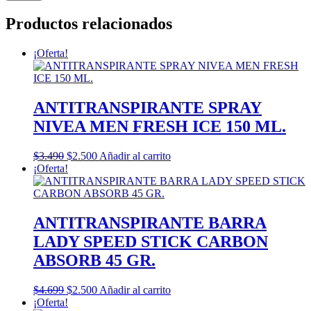
Productos relacionados
¡Oferta!
ANTITRANSPIRANTE SPRAY
NIVEA MEN FRESH ICE 150 ML.
El
El
$
3.490
$
2.500
Añadir al carrito
precio
precio
¡Oferta!
original
actual
era:
es:
$3.490.
$2.500.
ANTITRANSPIRANTE BARRA
LADY SPEED STICK CARBON
ABSORB 45 GR.
El
El
$
4.699
$
2.500
Añadir al carrito
precio
precio
¡Oferta!