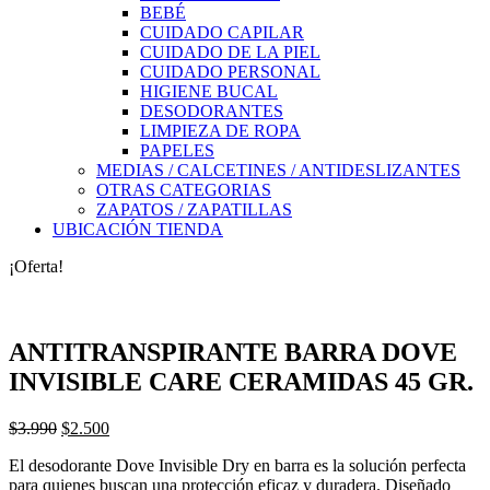
BEBÉ
CUIDADO CAPILAR
CUIDADO DE LA PIEL
CUIDADO PERSONAL
HIGIENE BUCAL
DESODORANTES
LIMPIEZA DE ROPA
PAPELES
MEDIAS / CALCETINES / ANTIDESLIZANTES
OTRAS CATEGORIAS
ZAPATOS / ZAPATILLAS
UBICACIÓN TIENDA
¡Oferta!
ANTITRANSPIRANTE BARRA DOVE
INVISIBLE CARE CERAMIDAS 45 GR.
El
El
$
3.990
$
2.500
precio
precio
El desodorante Dove Invisible Dry en barra es la solución perfecta
original
actual
para quienes buscan una protección eficaz y duradera. Diseñado
era:
es: