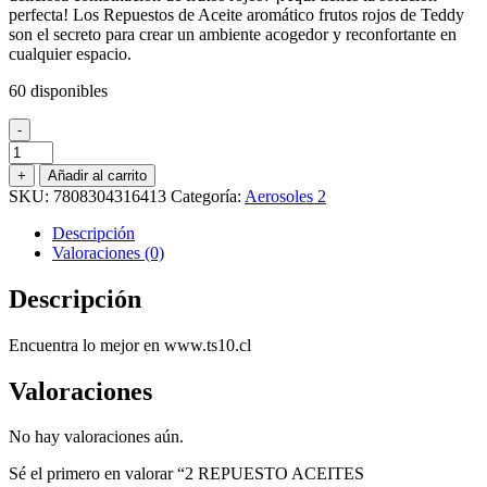
perfecta! Los Repuestos de Aceite aromático frutos rojos de Teddy
$2.990.
$2.500.
son el secreto para crear un ambiente acogedor y reconfortante en
cualquier espacio.
60 disponibles
-
2
REPUESTO
+
Añadir al carrito
ACEITES
SKU:
7808304316413
Categoría:
Aerosoles 2
AROMATICOS
TEDDY
Descripción
FRUTOS
Valoraciones (0)
ROJOS
21
Descripción
ML.
cantidad
Encuentra lo mejor en www.ts10.cl
Valoraciones
No hay valoraciones aún.
Sé el primero en valorar “2 REPUESTO ACEITES