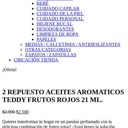
BEBÉ
CUIDADO CAPILAR
CUIDADO DE LA PIEL
CUIDADO PERSONAL
HIGIENE BUCAL
DESODORANTES
LIMPIEZA DE ROPA
PAPELES
MEDIAS / CALCETINES / ANTIDESLIZANTES
OTRAS CATEGORIAS
ZAPATOS / ZAPATILLAS
UBICACIÓN TIENDA
¡Oferta!
2 REPUESTO ACEITES AROMATICOS
TEDDY FRUTOS ROJOS 21 ML.
El
El
$
2.990
$
2.500
precio
precio
Quieres transformar tu hogar en un paraíso perfumado con la
original
actual
deliciosa combinación de frutos rojos? ¡Aquí tienes la solución
era:
es: