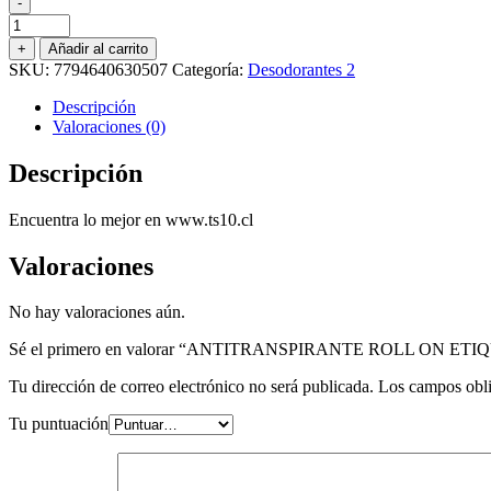
-
ANTITRANSPIRANTE
ROLL
+
Añadir al carrito
ON
SKU:
7794640630507
Categoría:
Desodorantes 2
ETIQUET
MEN
Descripción
SPORT
Valoraciones (0)
60
GR.
Descripción
cantidad
Encuentra lo mejor en www.ts10.cl
Valoraciones
No hay valoraciones aún.
Sé el primero en valorar “ANTITRANSPIRANTE ROLL ON ET
Tu dirección de correo electrónico no será publicada.
Los campos obli
Tu puntuación