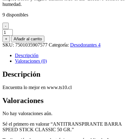
humedad.
$4.699.
$2.500.
9 disponibles
-
ANTITRANSPIRANTE
BARRA
+
Añadir al carrito
SPEED
SKU:
7501035907577
Categoría:
Desodorantes 4
STICK
CLASSIC
Descripción
50
Valoraciones (0)
GR.
cantidad
Descripción
Encuentra lo mejor en www.ts10.cl
Valoraciones
No hay valoraciones aún.
Sé el primero en valorar “ANTITRANSPIRANTE BARRA
SPEED STICK CLASSIC 50 GR.”