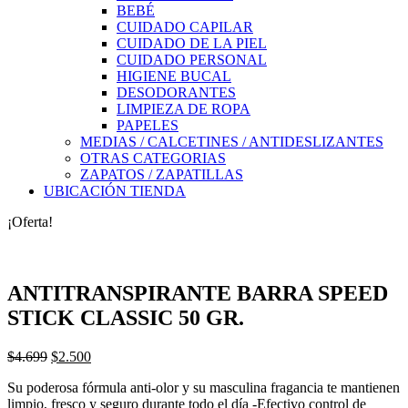
BEBÉ
CUIDADO CAPILAR
CUIDADO DE LA PIEL
CUIDADO PERSONAL
HIGIENE BUCAL
DESODORANTES
LIMPIEZA DE ROPA
PAPELES
MEDIAS / CALCETINES / ANTIDESLIZANTES
OTRAS CATEGORIAS
ZAPATOS / ZAPATILLAS
UBICACIÓN TIENDA
¡Oferta!
ANTITRANSPIRANTE BARRA SPEED
STICK CLASSIC 50 GR.
El
El
$
4.699
$
2.500
precio
precio
Su poderosa fórmula anti-olor y su masculina fragancia te mantienen
original
actual
limpio, fresco y seguro durante todo el día -Efectivo control de
era:
es: