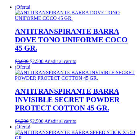
¡Oferta!
ANTITRANSPIRANTE BARRA
DOVE TONO UNIFORME COCO
45 GR.
El
El
$
3.999
$
2.500
Añadir al carrito
precio
precio
¡Oferta!
original
actual
era:
es:
$3.999.
$2.500.
ANTITRANSPIRANTE BARRA
INVISIBLE SECRET POWDER
PROTECT COTTON 45 GR.
El
El
$
4.290
$
2.500
Añadir al carrito
precio
precio
¡Oferta!
original
actual
era:
es: