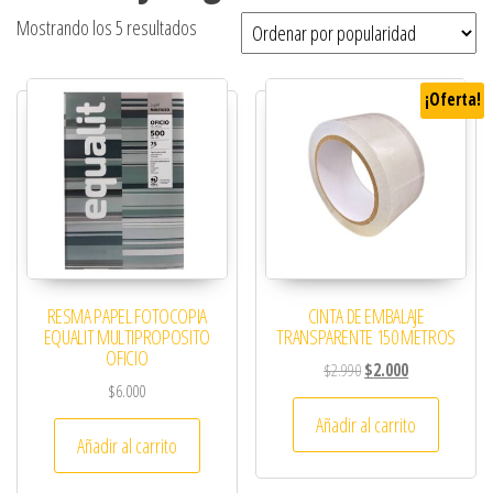
Ordenado por popularidad
Mostrando los 5 resultados
¡Oferta!
RESMA PAPEL FOTOCOPIA
CINTA DE EMBALAJE
EQUALIT MULTIPROPOSITO
TRANSPARENTE 150 METROS
OFICIO
El precio original era: 
El precio actual
$
2.990
$
2.000
$
6.000
Añadir al carrito
Añadir al carrito